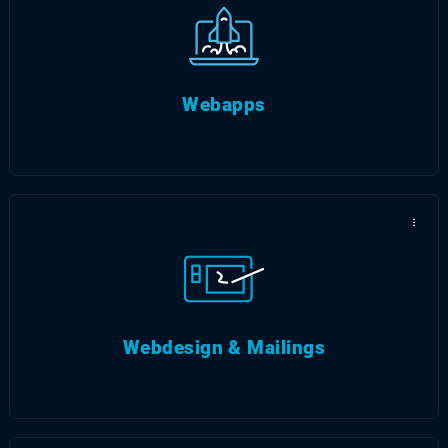
...
Kreieren Sie mit uns Ihre eigenen
Erlebniswelten.
Webapps
...
...
Unterstützung im kompletten Prozess bis
zum Go-Live Ihrer neuen Seite.
Webdesign & Mailings