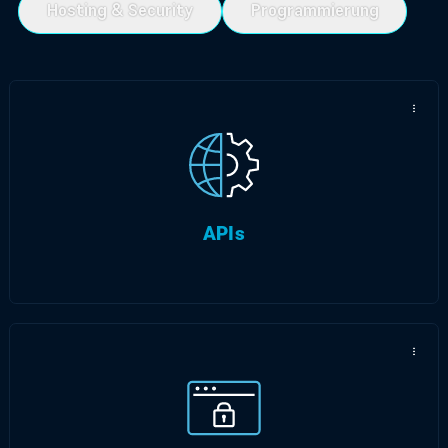
Hosting & Security
Programmierung
...
...
Hochverfügbarkeit & Sicherheit, mit eigenen
Servern in Düsseldorf.
APIs
...
...
Individuelle Shopsysteme, für Ihre