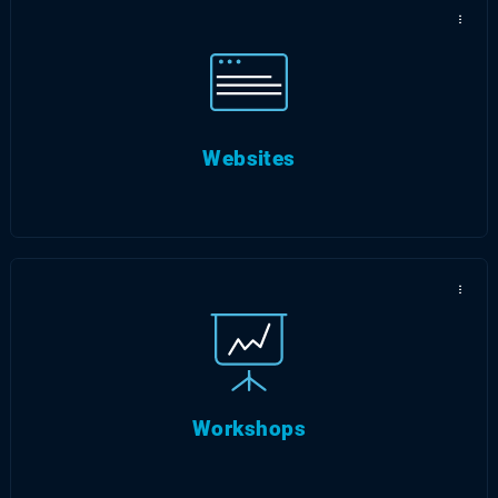
...
...
Immer up to date: Workshops und
Präsentationen zu aktuellen Themen.
Websites
...
Workshops