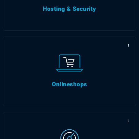
Anforderungen passend.
Hosting & Security
...
...
Wir helfen Ihnen bei der OnPage- und
OffPage-Optimierung
Onlineshops
...
...