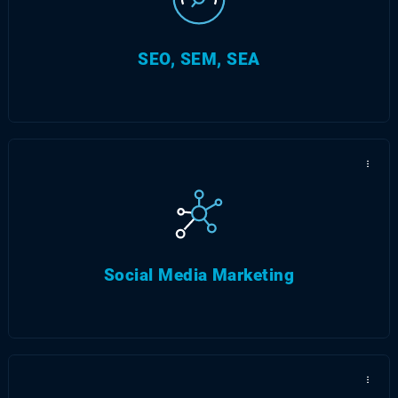
B2B und B2C – Werbung auf allen Kanälen
SEO, SEM, SEA
...
...
Wir entwickeln Applikationen, die auf Sie und
Ihre Klientel abgestimmt sind.
Social Media Marketing
...