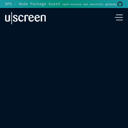
NPG - Node Package Guard
open-source npm security gateway