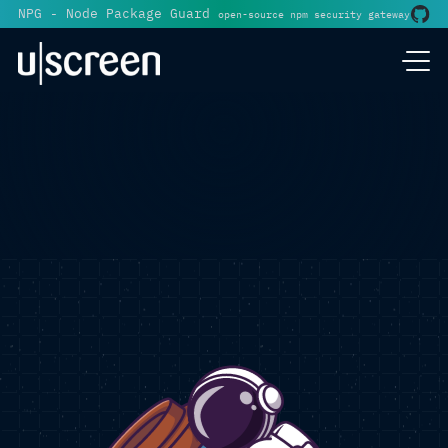
NPG - Node Package Guard
open-source npm security gateway