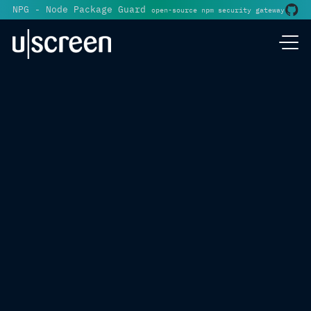
NPG - Node Package Guard
open-source npm security gateway